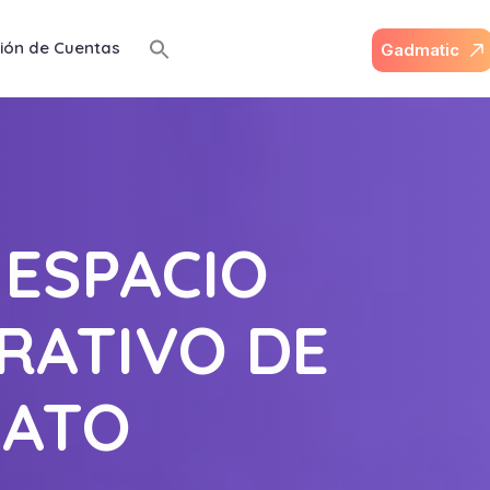
ión de Cuentas
G
a
d
m
a
t
i
c
 ESPACIO
RATIVO DE
BATO