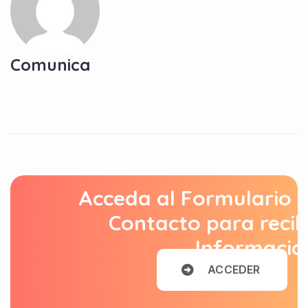
Comunica
Acceda al Formulario 
Contacto para recib
Informació
A
C
C
E
D
E
R