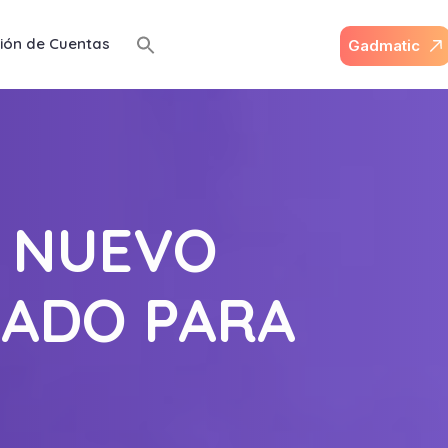
ión de Cuentas
G
a
d
m
a
t
i
c
N NUEVO
LADO PARA