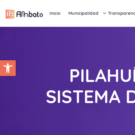
Inicio
Municipalidad
Transparenc
Abrir barra de herramientas
PILAHU
SISTEMA 