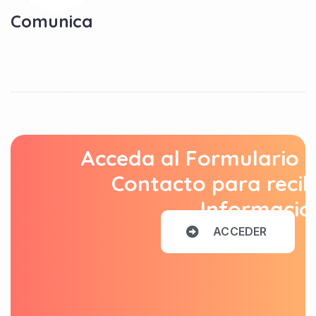
Comunica
Acceda al Formulario 
Contacto para recib
Informació
A
C
C
E
D
E
R