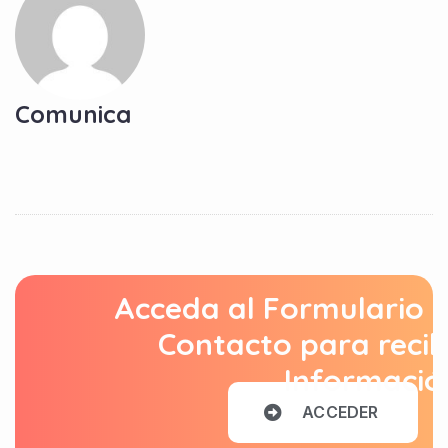
Comunica
Acceda al Formulario 
Contacto para recib
Informació
A
C
C
E
D
E
R