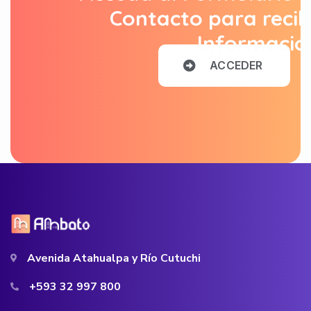
Contacto para recib
Informació
A
C
C
E
D
E
R
Avenida Atahualpa y Río Cutuchi
+593 32 997 800