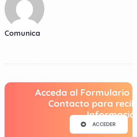
Comunica
Acceda al Formulario 
Contacto para recib
Informació
A
C
C
E
D
E
R