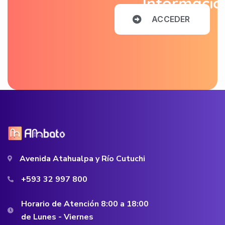
Informació
A
C
C
E
D
E
R
Avenida Atahualpa y Río Cutuchi
+593 32 997 800
Horario de Atención 8:00 a 18:00
de Lunes - Viernes