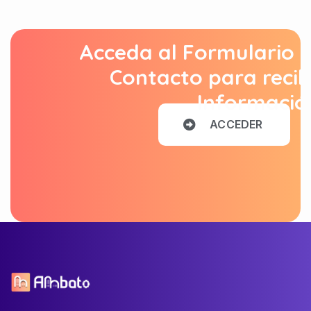
Acceda al Formulario 
Contacto para recib
Informació
A
C
C
E
D
E
R