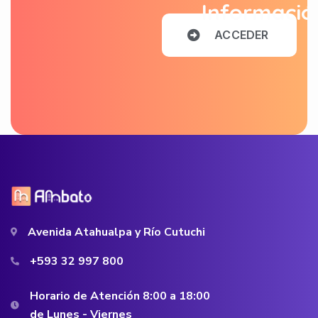
Informació
A
C
C
E
D
E
R
Avenida Atahualpa y Río Cutuchi
+593 32 997 800
Horario de Atención 8:00 a 18:00
de Lunes - Viernes