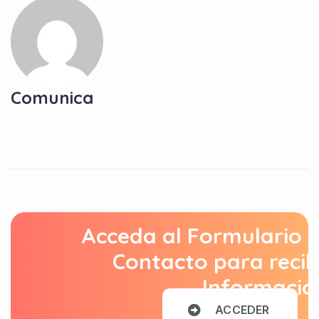
Comunica
Acceda al Formulario 
Contacto para recib
Informació
A
C
C
E
D
E
R