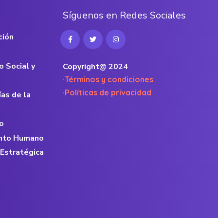
S
í
g
u
e
n
o
s
e
n
R
e
d
e
s
S
o
c
i
a
l
e
s
ción
o Social y
Copyright@ 2024
·Términos y condiciones
·Políticas de privacidad
ías de la
o
lento Humano
 Estratégica