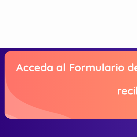
Acceda al Formulario d
reci