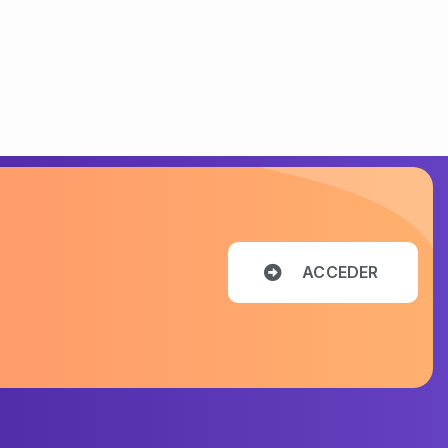
A
C
C
E
D
E
R