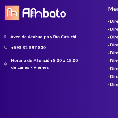
M
e
· Di
· Di
Avenida Atahualpa y Río Cutuchi
· Dir
· Di
+593 32 997 800
· Dir
Horario de Atención 8:00 a 18:00
· Di
de Lunes - Viernes
· Di
· Di
· Di