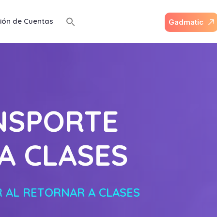
ión de Cuentas
G
a
d
m
a
t
i
c
ANSPORTE
A CLASES
 AL RETORNAR A CLASES