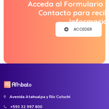
Acceda al Formulario 
Contacto para recib
Informació
A
C
C
E
D
E
R
Avenida Atahualpa y Río Cutuchi
+593 32 997 800