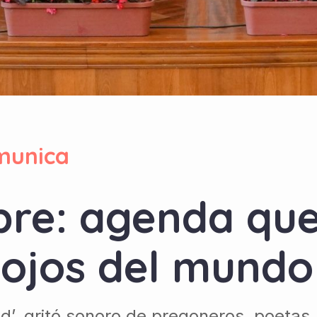
munica
re: agenda que
 ojos del mundo
ad’, gritó sonoro de pregoneros, poetas,