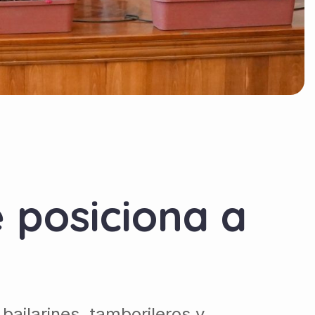
 posiciona a
 bailarines, tamborileros y