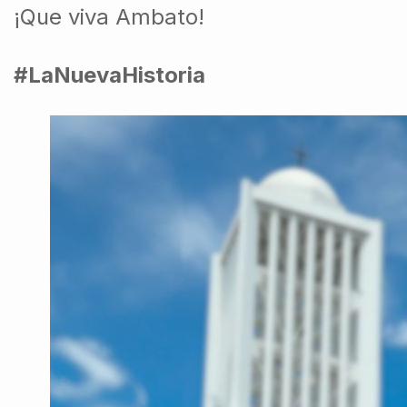
¡Que viva Ambato!
#LaNuevaHistoria