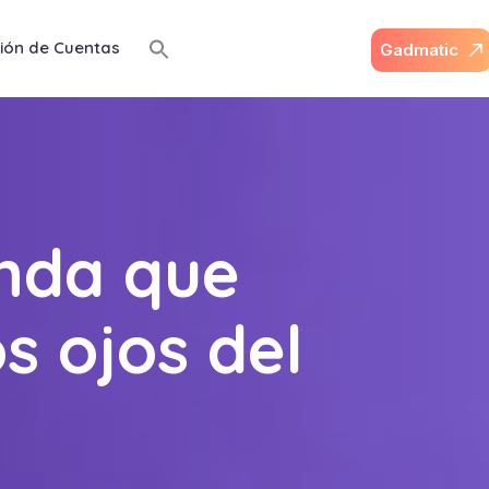
ión de Cuentas
G
a
d
m
a
t
i
c
nda que
s ojos del