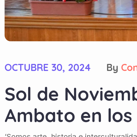
OCTUBRE 30, 2024
By
Co
Sol de Noviemb
Ambato en los
‘Somos arte, historia e interculturalid