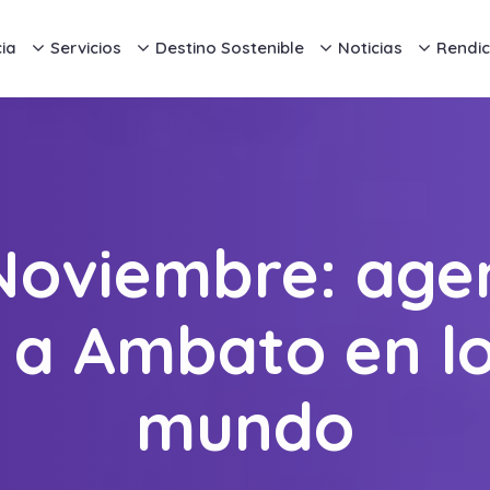
ia
Servicios
Destino Sostenible
Noticias
Rendic
 Noviembre: age
 a Ambato en lo
mundo