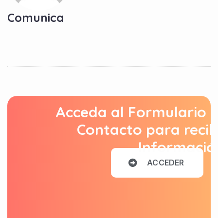
Comunica
Acceda al Formulario 
Contacto para recib
Informació
A
C
C
E
D
E
R