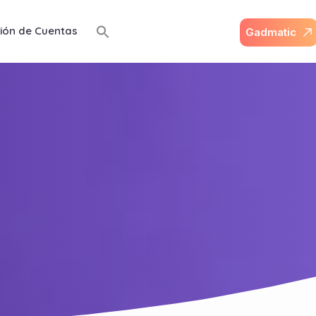
ión de Cuentas
G
a
d
m
a
t
i
c