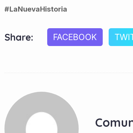
#LaNuevaHistoria
Share:
FACEBOOK
TWI
Comun