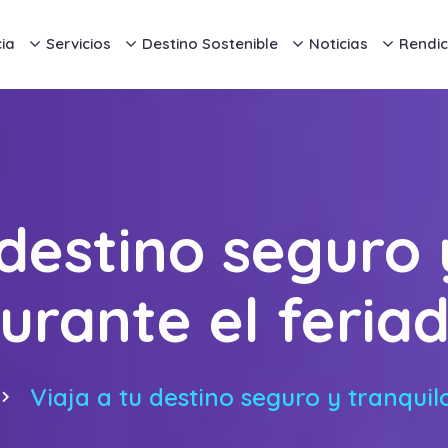
ia
Servicios
Destino Sostenible
Noticias
Rendic
 destino seguro 
urante el feria
Viaja a tu destino seguro y tranquil