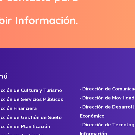
bir Información.
n
ú
· Dirección de Comunica
rección de Cultura y Turismo
· Dirección de Movilidad
rección de Servicios Públicos
· Dirección de Desarroll
ección Financiera
Económico
rección de Gestión de Suelo
· Dirección de Tecnolog
ección de Planificación
Información