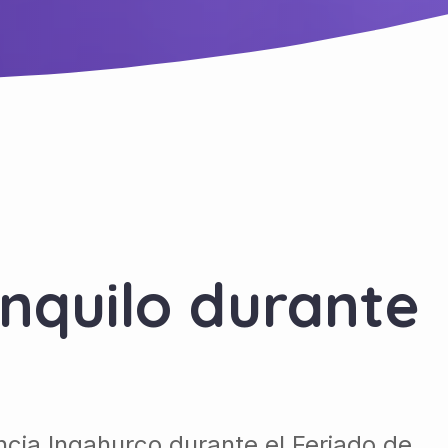
anquilo durante
ncia Ingahurco durante el Feriado de