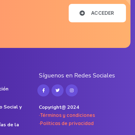
A
C
C
E
D
E
R
S
í
g
u
e
n
o
s
e
n
R
e
d
e
s
S
o
c
i
a
l
e
s
ción
o Social y
Copyright@ 2024
·Términos y condiciones
·Políticas de privacidad
ías de la