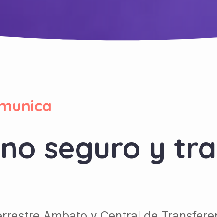
munica
tino seguro y tr
errestre Ambato y Central de Transfere