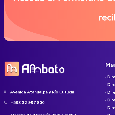
reci
M
e
· Di
· Di
Avenida Atahualpa y Río Cutuchi
· Dir
· Di
+593 32 997 800
· Dir