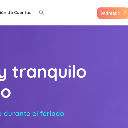
ión de Cuentas
G
a
d
m
a
t
i
c
y tranquilo
do
o durante el feriado