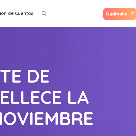
ión de Cuentas
G
a
d
m
a
t
i
c
TE DE
ELLECE LA
NOVIEMBRE