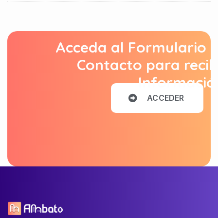
Acceda al Formulario 
Contacto para recib
Informació
A
C
C
E
D
E
R