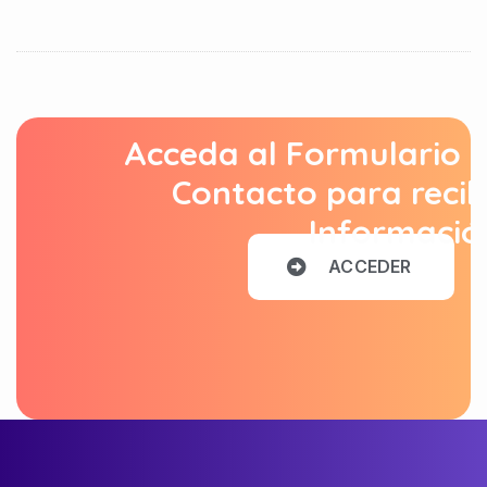
Acceda al Formulario 
Contacto para recib
Informació
A
C
C
E
D
E
R