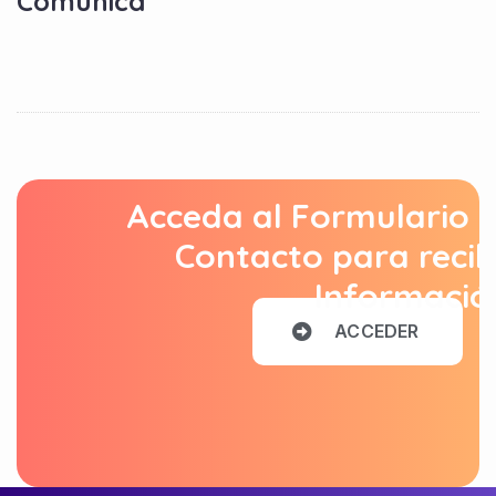
Comunica
Acceda al Formulario 
Contacto para recib
Informació
A
C
C
E
D
E
R