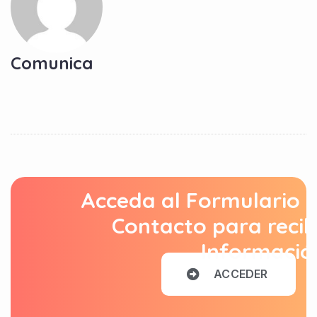
Comunica
Acceda al Formulario 
Contacto para recib
Informació
A
C
C
E
D
E
R