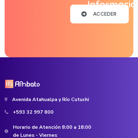
Informació
A
C
C
E
D
E
R
Avenida Atahualpa y Río Cutuchi
+593 32 997 800
Horario de Atención 8:00 a 18:00
de Lunes - Viernes