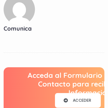
Comunica
Acceda al Formulario 
Contacto para recib
Informació
A
C
C
E
D
E
R