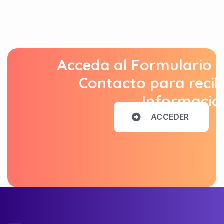
Acceda al Formulario 
Contacto para recib
Informació
A
C
C
E
D
E
R