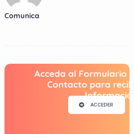
Comunica
Acceda al Formulario 
Contacto para recib
Informació
A
C
C
E
D
E
R