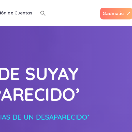
ión de Cuentas
G
a
d
m
a
t
i
c
DE SUYAY
ARECIDO’
IAS DE UN DESAPARECIDO’