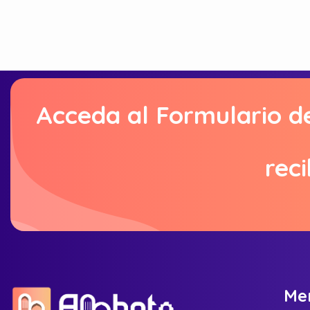
Acceda al Formulario d
reci
M
e