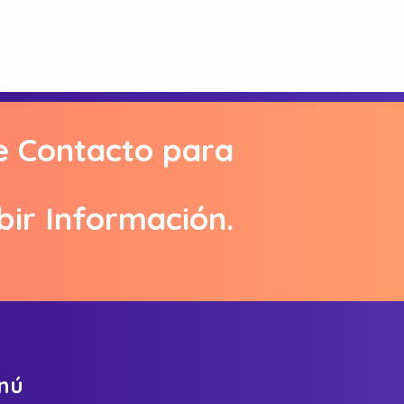
e Contacto para
bir Información.
n
ú