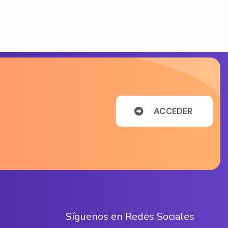
A
C
C
E
D
E
R
S
í
g
u
e
n
o
s
e
n
R
e
d
e
s
S
o
c
i
a
l
e
s