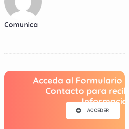
Comunica
Acceda al Formulario 
Contacto para recib
Informació
A
C
C
E
D
E
R