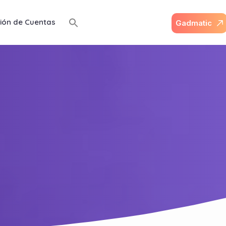
ión de Cuentas
G
a
d
m
a
t
i
c