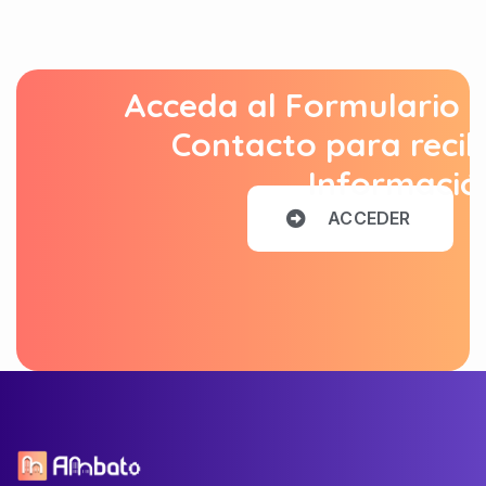
Acceda al Formulario 
Contacto para recib
Informació
A
C
C
E
D
E
R